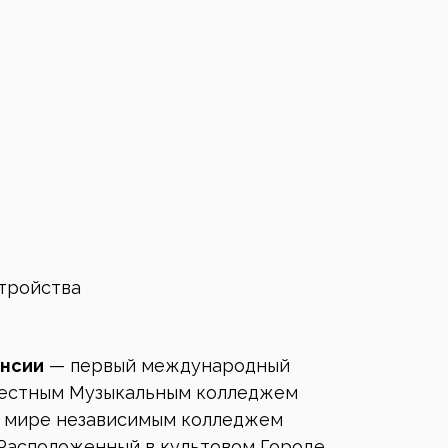
тройства
енсии
— первый международный
звестным Музыкальным колледжем
в мире независимым колледжем
Расположенный в культовом Городе