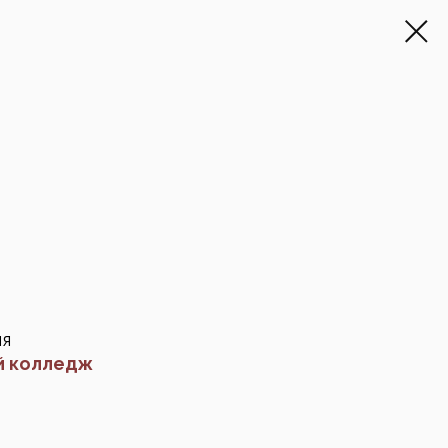
ия
й колледж
е